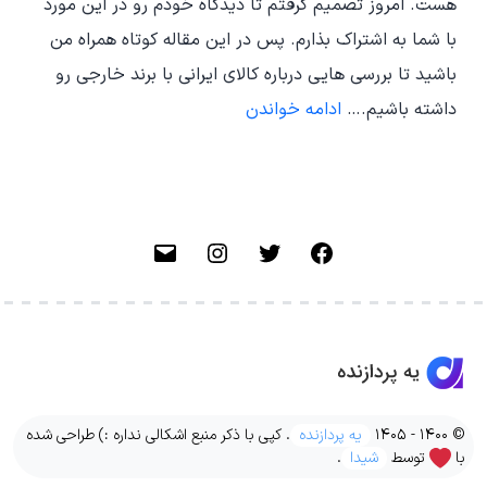
هست. امروز تصمیم گرفتم تا دیدگاه خودم رو در این مورد
با شما به اشتراک بذارم. پس در این مقاله کوتاه همراه من
باشید تا بررسی هایی درباره کالای ایرانی با برند خارجی رو
کالای
داشته باشیم.…
ادامه خواندن
ایرانی
با
برند
خارجی
فیسبوک
توییتر
اینستاگرام
ایمیل
© 1400 - 1405
یه پردازنده
. کپی با ذکر منبع اشکالی نداره :) طراحی شده
با
توسط
شیدا
.