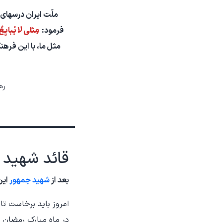
ملّت ایران درسهای 
فرمود:
مِثلی لا یُبایِعُ
مثل ما، با این فرهنگ
ره
قائد شهید
بعد از
شهید جمهور
این
امروز باید برخاست تا
در ماه مبارک رمضان و