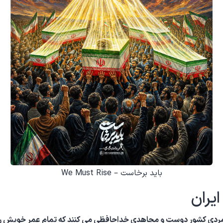
باید برخاست – We Must Rise
یران
ابرمردی کشور دوست و مجاهدی خداحافظی می کنند که تمام عمر خویش را 