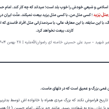
اسلامی و شیعیِ خودش را خوب بلد است؛ میداند که چه‌ کار کند. امام حس
 مِثلَ یَزید
؛ کسی مثل من، با کسی مثل یزید بیعت نمیکند. ملّت ایران در 
، با این سابقه، با این معارف عالی، با سردمدارانی مثل افراد فاسدی که ام
کارند، بیعت نخواهد کرد.
بر شهید – سید علی حسینی خامنه ای رضوان‌الله‌علیه | 28 بهمن 1404
 غمی بزرگ و عمیق است که در دلهای ماست.
 تاریح فراموش نکند که بزرگ مردی همراه با خانواده اش توسط بدترین
 با زبان روزه به شهادت رسید. مانند جد بزرگش امام حسین (ع) همرا