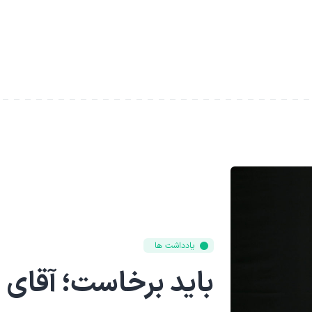
یادداشت ها
باید برخاست؛ آقای 